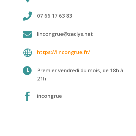

07 66 17 63 83

lincongrue@zaclys.net

https://lincongrue.fr/

Premier vendredi du mois, de 18h à
21h

incongrue