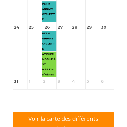
PERM
ABBAYE
CYCLETT
E
24
25
26
27
28
29
30
PERM
ABBAYE
CYCLETT
E
ATELIER
MOBILE À
ST
MARTIN
D’HÈRES
31
1
2
3
4
5
6
Voir la carte des différents