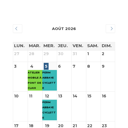
AOÛT 2026
LUN.
MAR.
MER.
JEU.
VEN.
SAM.
DIM.
27
28
29
30
31
1
2
3
4
5
6
7
8
9
ATELIER
PERM
MOBILE À
ABBAYE
PONT DE
CYCLETT
CLAIX
E
10
11
12
13
14
15
16
PERM
ABBAYE
CYCLETT
E
17
18
19
20
21
22
23